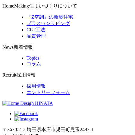
HomeMaking
住まいづくりについて
『Z空調』の新築住宅
プラスワンリビング
CLT工法
品質管理
News
新着情報
Topics
コラム
Recruit
採用情報
採用情報
エントリーフォーム
〒367-0212 埼玉県本庄市児玉町児玉2497-1