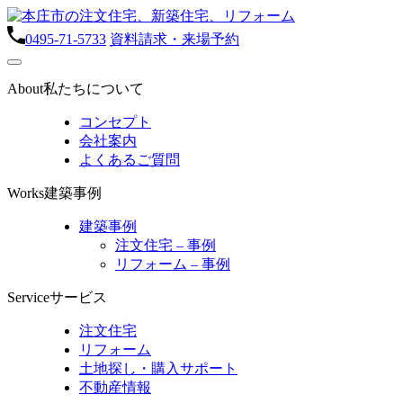
0495-71-5733
資料請求・来場予約
About
私たちについて
コンセプト
会社案内
よくあるご質問
Works
建築事例
建築事例
注文住宅 – 事例
リフォーム – 事例
Service
サービス
注文住宅
リフォーム
土地探し・購入サポート
不動産情報