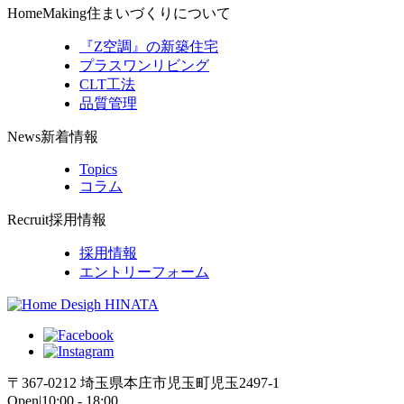
HomeMaking
住まいづくりについて
『Z空調』の新築住宅
プラスワンリビング
CLT工法
品質管理
News
新着情報
Topics
コラム
Recruit
採用情報
採用情報
エントリーフォーム
〒367-0212 埼玉県本庄市児玉町児玉2497-1
Open|10:00 - 18:00