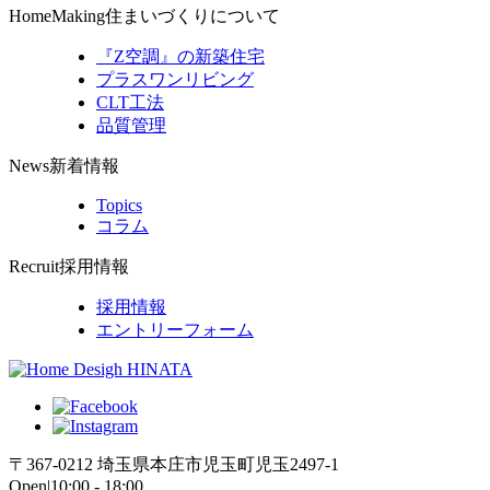
HomeMaking
住まいづくりについて
『Z空調』の新築住宅
プラスワンリビング
CLT工法
品質管理
News
新着情報
Topics
コラム
Recruit
採用情報
採用情報
エントリーフォーム
〒367-0212 埼玉県本庄市児玉町児玉2497-1
Open|10:00 - 18:00