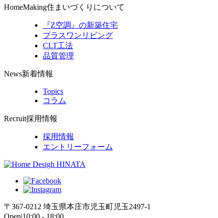
HomeMaking
住まいづくりについて
『Z空調』の新築住宅
プラスワンリビング
CLT工法
品質管理
News
新着情報
Topics
コラム
Recruit
採用情報
採用情報
エントリーフォーム
〒367-0212 埼玉県本庄市児玉町児玉2497-1
Open|10:00 - 18:00