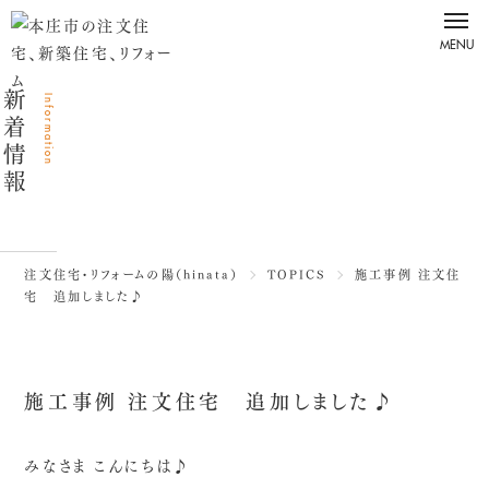
MENU
About
私たちについて
新着情報
Information
コンセプト
会社案内
よくあるご質問
注文住宅・リフォームの陽（hinata）
TOPICS
施工事例 注文住
Works
建築事例
宅 追加しました♪
建築事例
注文住宅 – 事例
施工事例 注文住宅 追加しました♪
リフォーム – 事例
みなさま こんにちは♪
Service