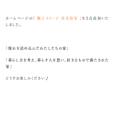
サービス
注文住宅
ホームページの
『 施工イメージ 注文住宅 』
を２点追加いた
リフォーム
しました。
土地探し・購入サポート
不動産情報
「
憧れを詰め込んだわたしたちの家
」
HomeMaking
住まいづくりについて
「暮らし方を考え、暮らす人を想い、好きなもので満たされた
家」
『Z空調』の新築住宅
どうぞお楽しみください♪
プラスワンリビング
CLT工法
品質管理
News
新着情報