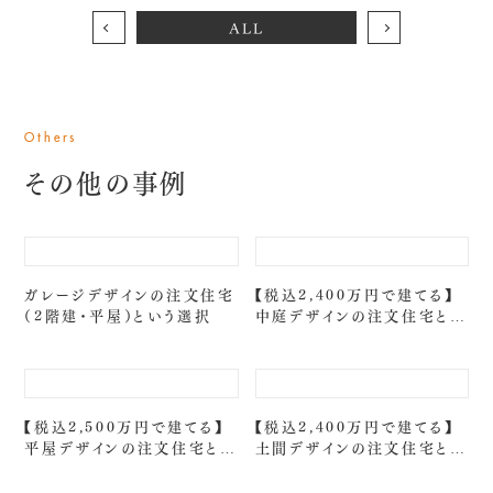
ALL
Topics
コラム
Recruit
Others
採用情報
その他の事例
採用情報
エントリーフォーム
ガレージデザインの注文住宅
【税込2,400万円で建てる】
（2階建・平屋）という選択
中庭デザインの注文住宅とい
う選択
【税込2,500万円で建てる】
【税込2,400万円で建てる】
〒367-0212 埼玉県本庄市児玉町児玉2497-1
平屋デザインの注文住宅とい
土間デザインの注文住宅とい
う選択
う選択
Open|10:00 - 18:00