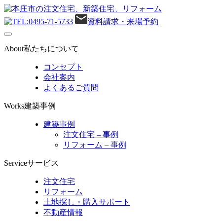
0495-71-5733
資料請求・来場予約
About
私たちについて
コンセプト
会社案内
よくあるご質問
Works
建築事例
建築事例
注文住宅 – 事例
リフォーム – 事例
Service
サービス
注文住宅
リフォーム
土地探し・購入サポート
不動産情報