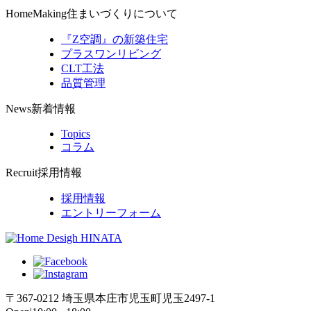
HomeMaking
住まいづくりについて
『Z空調』の新築住宅
プラスワンリビング
CLT工法
品質管理
News
新着情報
Topics
コラム
Recruit
採用情報
採用情報
エントリーフォーム
〒367-0212 埼玉県本庄市児玉町児玉2497-1