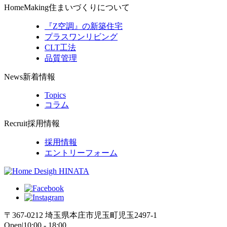
HomeMaking
住まいづくりについて
『Z空調』の新築住宅
プラスワンリビング
CLT工法
品質管理
News
新着情報
Topics
コラム
Recruit
採用情報
採用情報
エントリーフォーム
〒367-0212 埼玉県本庄市児玉町児玉2497-1
Open|10:00 - 18:00