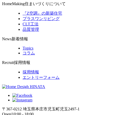
HomeMaking
住まいづくりについて
『Z空調』の新築住宅
プラスワンリビング
CLT工法
品質管理
News
新着情報
Topics
コラム
Recruit
採用情報
採用情報
エントリーフォーム
〒367-0212 埼玉県本庄市児玉町児玉2497-1
Open|10:00 - 18:00