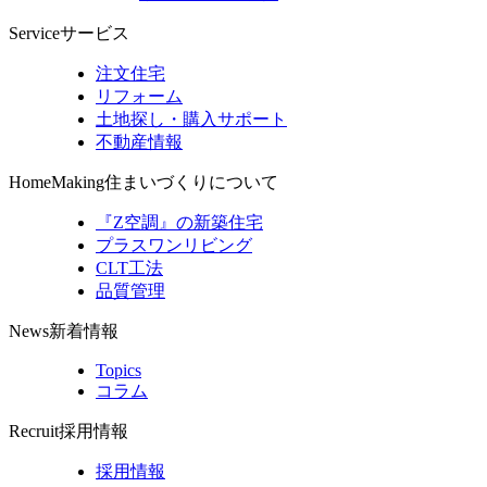
Service
サービス
注文住宅
リフォーム
土地探し・購入サポート
不動産情報
HomeMaking
住まいづくりについて
『Z空調』の新築住宅
プラスワンリビング
CLT工法
品質管理
News
新着情報
Topics
コラム
Recruit
採用情報
採用情報