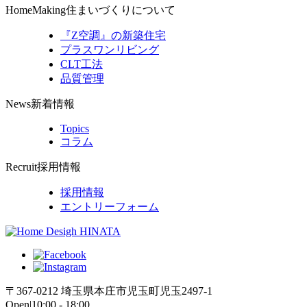
HomeMaking
住まいづくりについて
『Z空調』の新築住宅
プラスワンリビング
CLT工法
品質管理
News
新着情報
Topics
コラム
Recruit
採用情報
採用情報
エントリーフォーム
〒367-0212 埼玉県本庄市児玉町児玉2497-1
Open|10:00 - 18:00