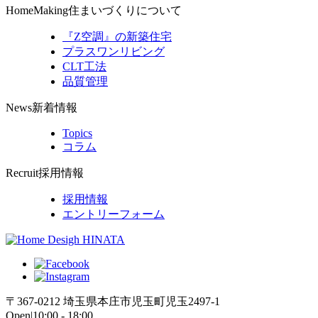
HomeMaking
住まいづくりについて
『Z空調』の新築住宅
プラスワンリビング
CLT工法
品質管理
News
新着情報
Topics
コラム
Recruit
採用情報
採用情報
エントリーフォーム
〒367-0212 埼玉県本庄市児玉町児玉2497-1
Open|10:00 - 18:00