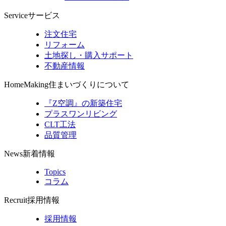
Service
サービス
注文住宅
リフォーム
土地探し・購入サポート
不動産情報
HomeMaking
住まいづくりについて
『Z空調』の新築住宅
プラスワンリビング
CLT工法
品質管理
News
新着情報
Topics
コラム
Recruit
採用情報
採用情報