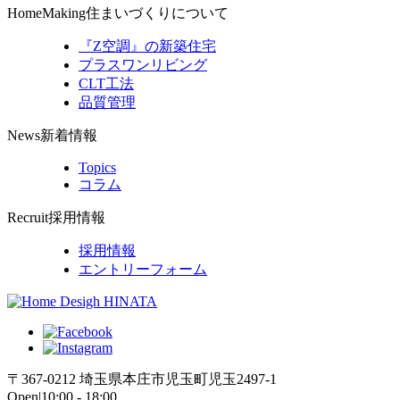
HomeMaking
住まいづくりについて
『Z空調』の新築住宅
プラスワンリビング
CLT工法
品質管理
News
新着情報
Topics
コラム
Recruit
採用情報
採用情報
エントリーフォーム
〒367-0212 埼玉県本庄市児玉町児玉2497-1
Open|10:00 - 18:00