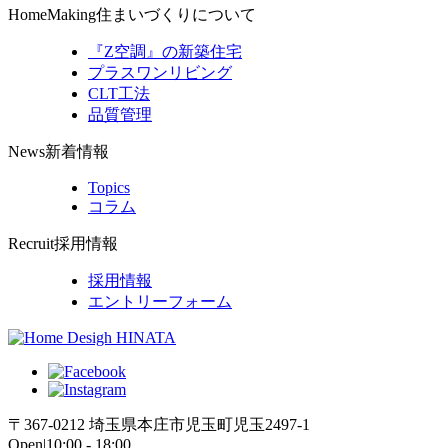
HomeMaking
住まいづくりについて
『Z空調』の新築住宅
プラスワンリビング
CLT工法
品質管理
News
新着情報
Topics
コラム
Recruit
採用情報
採用情報
エントリーフォーム
〒367-0212 埼玉県本庄市児玉町児玉2497-1
Open|10:00 - 18:00