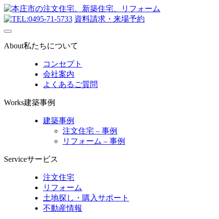
0495-71-5733
資料請求・来場予約
About
私たちについて
コンセプト
会社案内
よくあるご質問
Works
建築事例
建築事例
注文住宅 – 事例
リフォーム – 事例
Service
サービス
注文住宅
リフォーム
土地探し・購入サポート
不動産情報