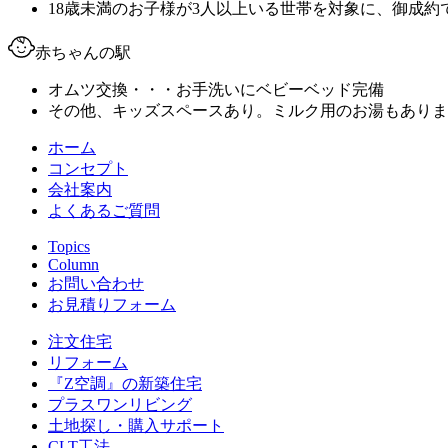
18歳未満のお子様が3人以上いる世帯を対象に、御成約
赤ちゃんの駅
オムツ交換・・・お手洗いにベビーベッド完備
その他、キッズスペースあり。ミルク用のお湯もありま
ホーム
コンセプト
会社案内
よくあるご質問
Topics
Column
お問い合わせ
お見積りフォーム
注文住宅
リフォーム
『Z空調』の新築住宅
プラスワンリビング
土地探し・購入サポート
CLT工法