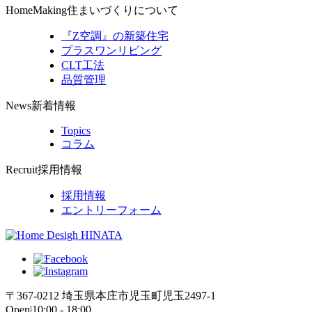
HomeMaking
住まいづくりについて
『Z空調』の新築住宅
プラスワンリビング
CLT工法
品質管理
News
新着情報
Topics
コラム
Recruit
採用情報
採用情報
エントリーフォーム
〒367-0212 埼玉県本庄市児玉町児玉2497-1
Open|10:00 - 18:00