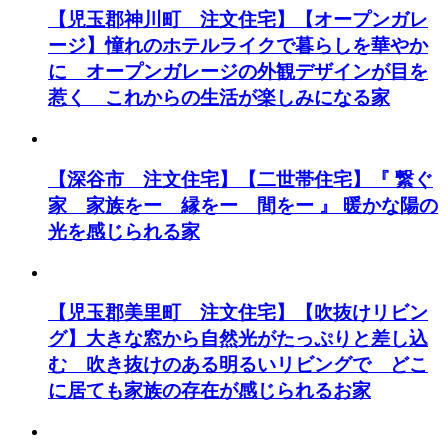
【児玉郡神川町 注文住宅】【オープンガレ
ージ】憧れのホテルライクで暮らしを華やか
に オープンガレージの外観デザインが目を
惹く これからの生活が楽しみになる家
【深谷市 注文住宅】【二世帯住宅】『 繋ぐ
家 家族をー 縁をー 間をー 』 暖かな陽の
光を感じられる家
【児玉郡美里町 注文住宅】【吹抜けリビン
グ】大きな窓から自然光がたっぷりと差し込
む 吹き抜けのある明るいリビングで どこ
に居ても家族の存在が感じられるお家