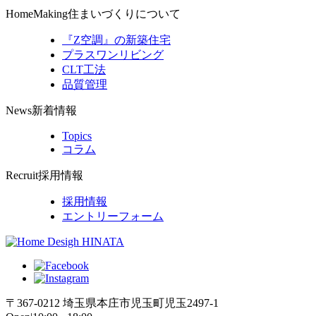
HomeMaking
住まいづくりについて
『Z空調』の新築住宅
プラスワンリビング
CLT工法
品質管理
News
新着情報
Topics
コラム
Recruit
採用情報
採用情報
エントリーフォーム
〒367-0212 埼玉県本庄市児玉町児玉2497-1