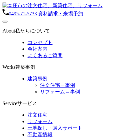
0495-71-5733
資料請求・来場予約
About
私たちについて
コンセプト
会社案内
よくあるご質問
Works
建築事例
建築事例
注文住宅 – 事例
リフォーム – 事例
Service
サービス
注文住宅
リフォーム
土地探し・購入サポート
不動産情報